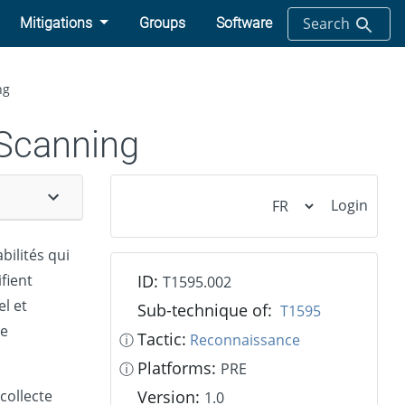
Search
Mitigations
Groups
Software
ng
 Scanning
Login
bilités qui
ifient
ID:
T1595.002
el et
Sub-technique of:
T1595
ue
Tactic:
ⓘ
Reconnaissance
Platforms:
ⓘ
PRE
collecte
Version:
1.0