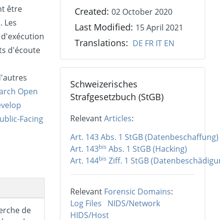
nt être
Created:
02 October 2020
. Les
Last Modified:
15 April 2021
s d'exécution
Translations:
DE
FR
IT
EN
ts d'écoute
d'autres
Schweizerisches
arch Open
Strafgesetzbuch (StGB)
velop
Relevant
Articles
:
ublic-Facing
Art. 143 Abs. 1 StGB (Datenbeschaffung)
bis
Art. 143
Abs. 1 StGB (Hacking)
bis
Art. 144
Ziff. 1 StGB (Datenbeschädigu
Relevant
Forensic Domains
:
Log Files
NIDS/Network
herche de
HIDS/Host