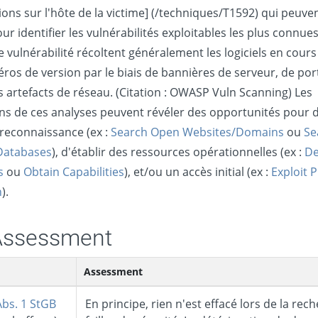
ions sur l'hôte de la victime] (/techniques/T1592) qui peuve
our identifier les vulnérabilités exploitables les plus connues
e vulnérabilité récoltent généralement les logiciels en cour
éros de version par le biais de bannières de serveur, de por
s artefacts de réseau. (Citation : OWASP Vuln Scanning) Les
ns de ces analyses peuvent révéler des opportunités pour 
reconnaissance (ex :
Search Open Websites/Domains
ou
Se
Databases
), d'établir des ressources opérationnelles (ex :
De
s
ou
Obtain Capabilities
), et/ou un accès initial (ex :
Exploit P
n
).
Assessment
Assessment
Abs. 1 StGB
En principe, rien n'est effacé lors de la rec