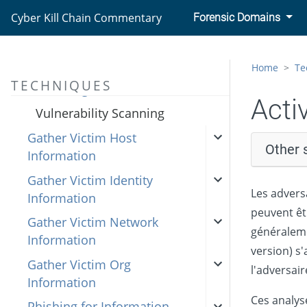
Enterprise
Cyber Kill Chain Commentary
Forensic Domains
Reconnaissance
Active Scanning
Home
Te
TECHNIQUES
Scanning IP Blocks
Acti
Vulnerability Scanning
Gather Victim Host
Other 
Information
Gather Victim Identity
Les advers
Information
peuvent êtr
Gather Victim Network
généralemen
Information
version) s'
Gather Victim Org
l'adversair
Information
Ces analys
Phishing for Information